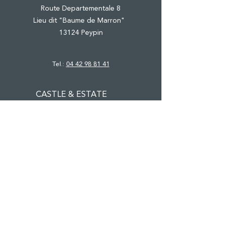
Route Departementale 8
Lieu dit "Baume de Marron"
13124 Peypin
Tel.:
04 42 98 81 41
CASTLE & ESTATE
WINE TOURISM
PRO EVENTS
PRIVATE FUNCTIONS
SHOP
NEWS
PRESS