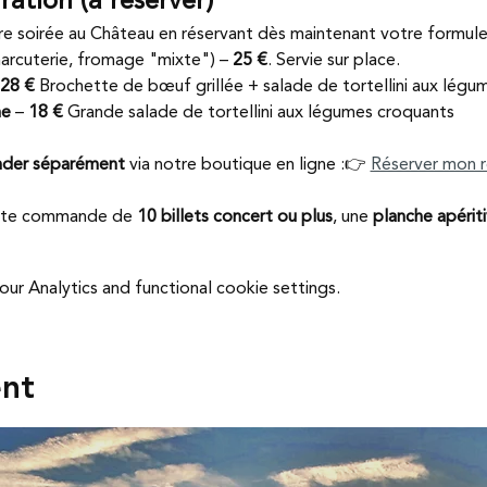
ation (à réserver)
e soirée au Château en réservant dès maintenant votre formule
harcuterie, fromage "mixte") – 
25 €
. Servie sur place.
28 € 
Brochette de bœuf grillée + salade de tortellini aux légu
ne
 – 
18 € 
Grande salade de tortellini aux légumes croquants 
der séparément
 via notre boutique en ligne :👉 
Réserver mon 
oute commande de 
10 billets concert ou plus
, une 
planche apérit
r Analytics and functional cookie settings.
ent