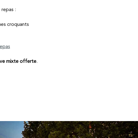
 repas :
mes croquants 
repas
ive mixte offerte
.