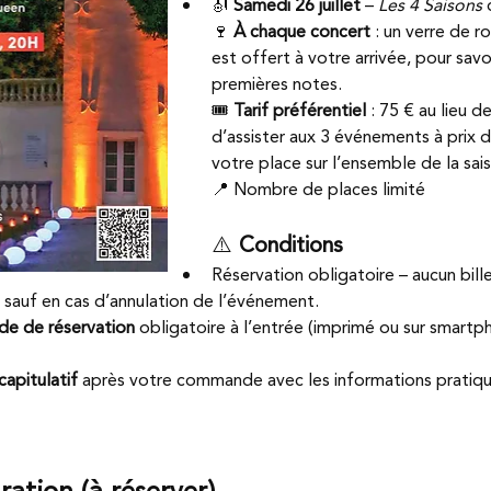
🎻 
Samedi 26 juillet
 – 
Les 4 Saisons
 
🍷 
À chaque concert
 : un verre de r
est offert à votre arrivée, pour savo
premières notes.
🎟️ 
Tarif préférentiel
 : 75 € au lieu 
d’assister aux 3 événements à prix d
votre place sur l’ensemble de la sai
📍 Nombre de places limité
⚠️ 
Conditions
Réservation obligatoire – aucun bill
auf en cas d’annulation de l’événement.
e de réservation
 obligatoire à l’entrée (imprimé ou sur smartp
capitulatif
 après votre commande avec les informations pratique