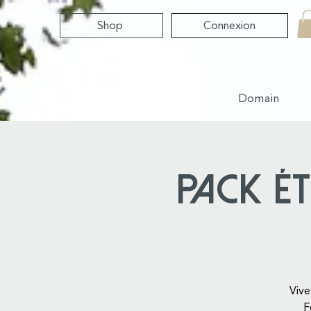
Shop
Connexion
Domain
Pack É
Vive
F