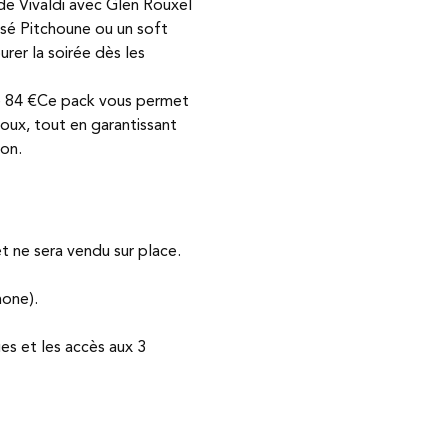
de Vivaldi avec Glen Rouxel
osé Pitchoune ou un soft 
urer la soirée dès les 
de 84 €Ce pack vous permet 
oux, tout en garantissant 
son.
et ne sera vendu sur place.
hone).
s et les accès aux 3 