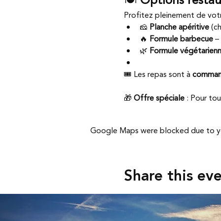
🍽️ 
Options restaur
Profitez pleinement de votr
🧀 
Planche apéritive
 (c
🔥 
Formule barbecue
 – 
🌿 
Formule végétarien
🎟️ Les repas sont à 
comman
🎁 
Offre spéciale
 : Pour t
Google Maps were blocked due to you
Share this ev