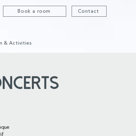
Book a room
Contact
m & Activities
oncerts
Roque
if