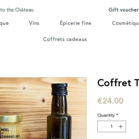
Gift vouche
 to the Château
ique
Vins
Épicerie fine
Cosmétiqu
Coffrets cadeaux
Coffret T
Pric
€24.00
Quantity
*