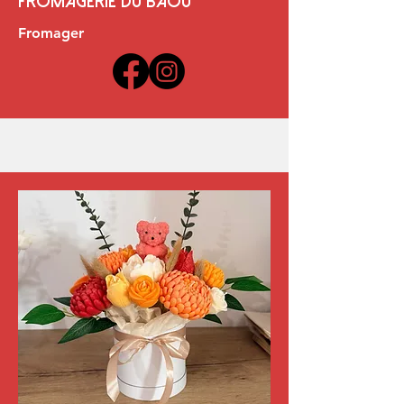
Fromagerie du baou
Fromager