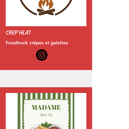
Crep'heat
Foodtruck crêpes et galettes