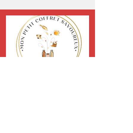
Mon petit coffret
savoureux
Bocaux recettes