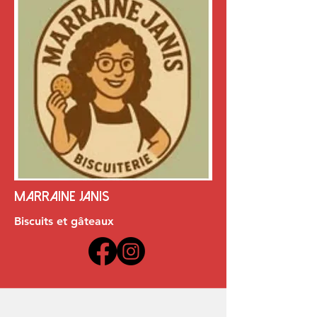
Marraine janis
Biscuits et gâteaux