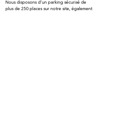
Nous disposons d’un parking sécurisé de
plus de 250 places sur notre site, également
accessible aux bus.
DÉCOUVREZ
AUSSI
Nos hébergements
Oenotourisme &