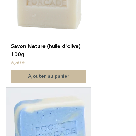
Savon Nature (huile d'olive)
100g
Prix
6,50 €
Ajouter au panier