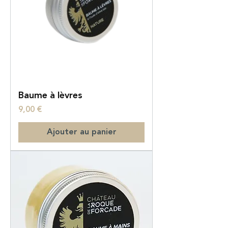
Baume à lèvres
Prix
9,00 €
Ajouter au panier