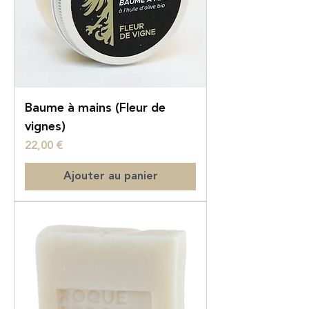
Baume à mains (Fleur de
vignes)
Prix
22,00 €
Ajouter au panier