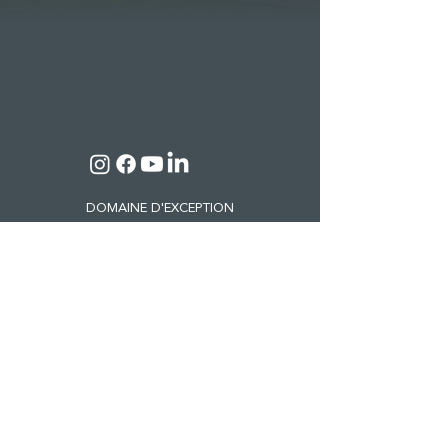
DOMAINE D'EXCEPTION
Château de la Roque Forcade
Route Departementale 8
Lieu dit "Baume de Marron"
13124 Peypin
Tél. :
04 42 98 81 41
CHÂTEAU & DOMAINE
OENOTOURISME