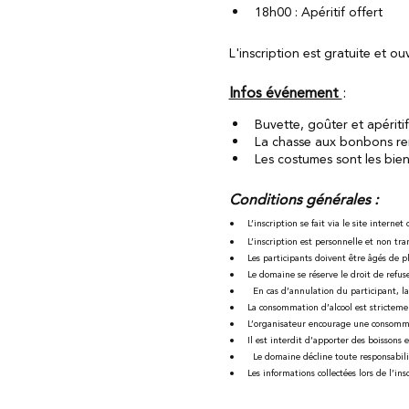
18h00 : Apéritif offert 
L'inscription est gratuite et ou
Infos événement 
: 
Buvette, goûter et apériti
La chasse aux bonbons rend
Les costumes sont les bien
Conditions générales : 
L’inscription se fait via le site internet o
L’inscription est personnelle et non tra
Les participants doivent être âgés de 
Le domaine se réserve le droit de refuse
  En cas d’annulation du participant, la
La consommation d’alcool est stricteme
L’organisateur encourage une consommat
Il est interdit d’apporter des boissons e
  Le domaine décline toute responsabilit
Les informations collectées lors de l’in