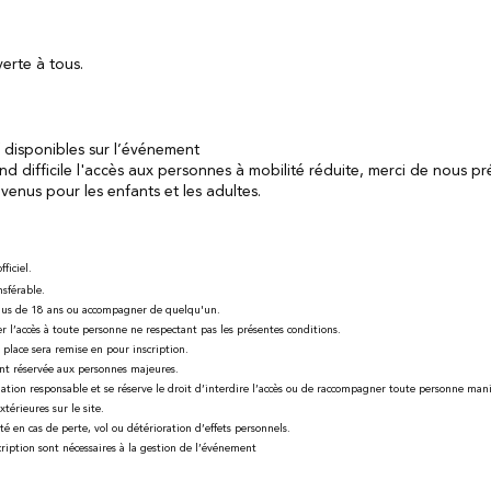
verte à tous.
f disponibles sur l’événement
 difficile l'accès aux personnes à mobilité réduite, merci de nous prév
venus pour les enfants et les adultes.
fficiel.
nsférable.
plus de 18 ans ou accompagner de quelqu'un.
r l’accès à toute personne ne respectant pas les présentes conditions.
 place sera remise en pour inscription.
nt réservée aux personnes majeures.
ion responsable et se réserve le droit d’interdire l’accès ou de raccompagner toute personne mani
xtérieures sur le site.
é en cas de perte, vol ou détérioration d’effets personnels.
scription sont nécessaires à la gestion de l’événement 