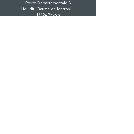
Route Departementale 8
Lieu dit "Baume de Marron"
13124 Peypin
Tél. :
04 42 98 81 41
CHÂTEAU & DOMAINE
OENOTOURISME
ÉVÈNEMENTS PRO
RÉCEPTIONS PRIVÉES
BOUTIQUE
ACTUALITÉS
PRESSE
PRESTATAIRES
CONTACT