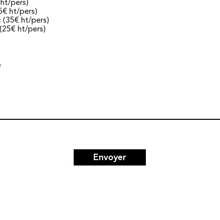
i
e
ht/pers)
g
5€ ht/pers)
a
 (35€ ht/pers)
t
25€ ht/pers)
o
i
r
e
e
Envoyer