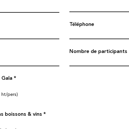
Téléphone
Nombre de participants
O
e Gala
*
b
l
i
 ht/pers)
g
a
t
O
ns boissons & vins
o
*
b
i
l
r