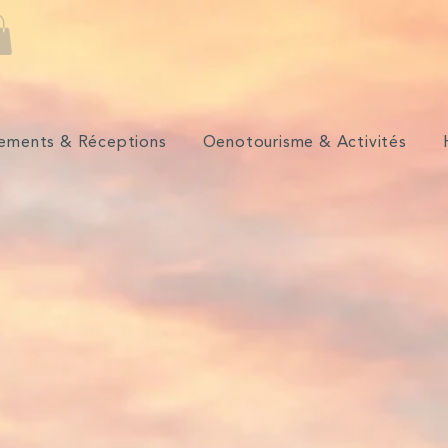
ements & Réceptions
Oenotourisme & Activités