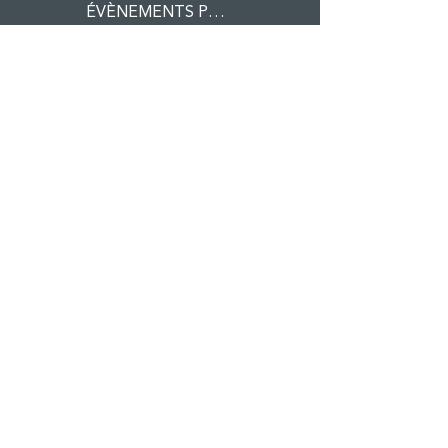
ÉVÈNEMENTS PRO
RÉCEPTIONS PRIVÉES
BOUTIQUE
ACTUALITÉS
PRESSE
PRESTATAIRES
CONTACT
RECRUTEMENT
S'inscrire