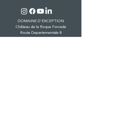
DOMAINE D'EXCEPTION
Château de la Roque Forcade
Route Departementale 8
Lieu dit "Baume de Marron"
13124 Peypin
Tél. :
04 42 98 81 41
CHÂTEAU & DOMAINE
OENOTOURISME
RESTAURANT & BAR
ÉVÈNEMENTS PRO
RÉCEPTIONS PRIVÉES
BOUTIQUE