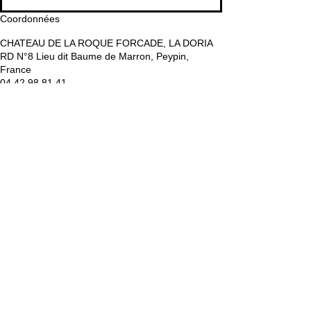
Coordonnées
CHATEAU DE LA ROQUE FORCADE, LA DORIA
RD N°8 Lieu dit Baume de Marron, Peypin,
France
04 42 98 81 41
contact@chateaudelaroqueforcade.com
POUR TOUS VOS
ÉVÉNEMENTS
Contactez-nous
DOMAINE D'EXCEPTION
Château de la Roque Forcade
Route Departementale 8
Lieu dit "Baume de Marron"
13124 Peypin
Tél. :
04 42 98 81 41
CHÂTEAU & DOMAINE
OENOTOURISME