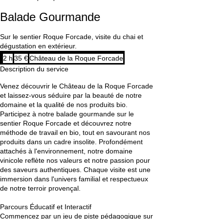
Balade Gourmande
Sur le sentier Roque Forcade, visite du chai et
dégustation en extérieur.
35
2 h
2
35 €
Château de la Roque Forcade
euros
h
Description du service
Venez découvrir le Château de la Roque Forcade
et laissez-vous séduire par la beauté de notre
domaine et la qualité de nos produits bio.
Participez à notre balade gourmande sur le
sentier Roque Forcade et découvrez notre
méthode de travail en bio, tout en savourant nos
produits dans un cadre insolite. Profondément
attachés à l'environnement, notre domaine
vinicole reflète nos valeurs et notre passion pour
des saveurs authentiques. Chaque visite est une
immersion dans l'univers familial et respectueux
de notre terroir provençal.
Parcours Éducatif et Interactif
Commencez par un jeu de piste pédagogique sur