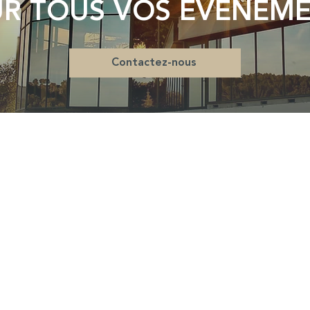
R TOUS VOS ÉVÉNEM
Contactez-nous
CHÂTEAU & DOMAINE
OENOTO
Histoire
Ateliers O