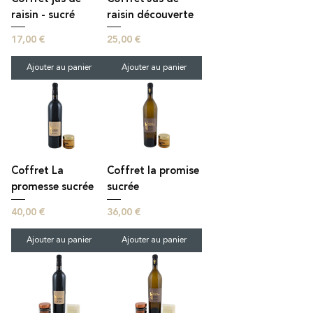
raisin - sucré
raisin découverte
Prix
Prix
17,00 €
25,00 €
Ajouter au panier
Ajouter au panier
Coffret La
Coffret la promise
promesse sucrée
sucrée
Prix
Prix
40,00 €
36,00 €
Ajouter au panier
Ajouter au panier