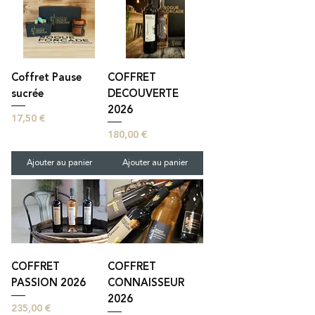
Coffret Pause
COFFRET
sucrée
DECOUVERTE
2026
Prix
17,50 €
Prix
180,00 €
Ajouter au panier
Ajouter au panier
COFFRET
COFFRET
PASSION 2026
CONNAISSEUR
2026
Prix
235,00 €