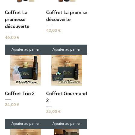
Coffret La
Coffret La promise
promesse
découverte
découverte
Prix
42,00 €
Prix
46,00 €
Ajouter au panier
Ajouter au panier
Coffret Trio 2
Coffret Gourmand
2
Prix
24,00 €
Prix
25,00 €
Ajouter au panier
Ajouter au panier