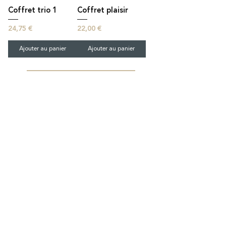
Coffret trio 1
Coffret plaisir
Prix
Prix
24,75 €
22,00 €
Ajouter au panier
Ajouter au panier
Voir plus
POUR TOUS VOS
ÉVÉNEMENTS